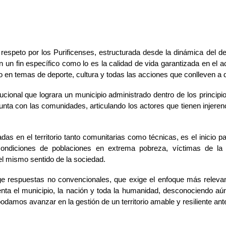
speto por los Purificenses, estructurada desde la dinámica del des
n fin específico como lo es la calidad de vida garantizada en el acc
en temas de deporte, cultura y todas las acciones que conlleven a d
itucional que lograra un municipio administrado dentro de los principi
nta con las comunidades, articulando los actores que tienen injerenci
en el territorio tanto comunitarias como técnicas, es el inicio par
ondiciones de poblaciones en extrema pobreza, víctimas de la v
el mismo sentido de la sociedad.
e respuestas no convencionales, que exige el enfoque más relevant
nta el municipio, la nación y toda la humanidad, desconociendo aú
damos avanzar en la gestión de un territorio amable y resiliente an