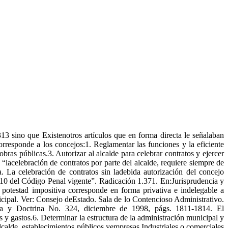
313 sino que Existenotros artículos que en forma directa le señalaban
rresponde a los concejos:1. Reglamentar las funciones y la eficiente
ras públicas.3. Autorizar al alcalde para celebrar contratos y ejercer
lacelebración de contratos por parte del alcalde, requiere siempre de
. La celebración de contratos sin ladebida autorización del concejo
lo 410 del Código Penal vigente”. Radicación 1.371. En:Jurisprudencia y
 potestad impositiva corresponde en forma privativa e indelegable a
unicipal. Ver: Consejo deEstado. Sala de lo Contencioso Administrativo.
cia y Doctrina No. 324, diciembre de 1998, págs. 1811-1814. El
 gastos.6. Determinar la estructura de la administración municipal y
alcalde, establecimientos públicos yempresas Industriales o comerciales