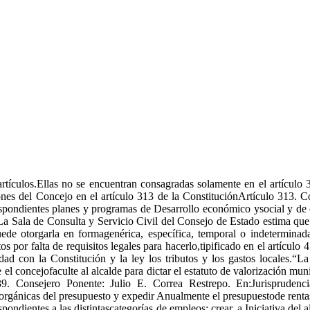
rtículos.Ellas no se encuentran consagradas solamente en el artículo 
ones del Concejo en el artículo 313 de la ConstituciónArtículo 313. Co
spondientes planes y programas de Desarrollo económico ysocial y de ob
 Sala de Consulta y Servicio Civil del Consejo de Estado estima que “
ede otorgarla en formagenérica, específica, temporal o indeterminada
os por falta de requisitos legales para hacerlo,tipificado en el artícu
 con la Constitución y la ley los tributos y los gastos locales.“La
 el concejofaculte al alcalde para dictar el estatuto de valorización m
9. Consejero Ponente: Julio E. Correa Restrepo. En:Jurispruden
ánicas del presupuesto y expedir Anualmente el presupuestode rentas y
ndientes a las distintascategorías de empleos; crear, a Iniciativa del 