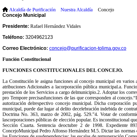
Alcaldía de Purificación
Nuestra Alcaldía
Concejo
​​Conce​jo Municipal
Presidente:
Rafael Hernández Vidales
Teléfono:
3204962123
Correo Electrónico:
concejo@purificacion-tolima.gov.co​​
Función Constitucional
FUNCIONES CONSTITUCIONALES DEL CONCEJO.
La Constitución le asigna funciones al concejo municipal en varios a
atribuciones Adicionales a lacorporación pública municipal.a. Funci
prestación de los Servicios a cargo delmunicipio.2. Adoptar los corre
pro Tempore precisasfunciones de las que corresponden al concejo.“La
autorización delrespectivo concejo municipal. Dicha corporación pu
municipal, puede dar lugar al delito decelebración indebida de contrat
Doctrina No. 363, marzo de 2002, pág. 529.”4. Votar de conformidad
lascorporaciones públicas de elección popular. Es inconstitucional que
Sección Cuarta. Sentencia deoctubre 2 de 1998. Expediente 893
ConcejoMunicipal Pedro Alfonso Hernández M.5. Dictar las normas org
las Funciones de susdependencias; las escalas de remuneración Correspo